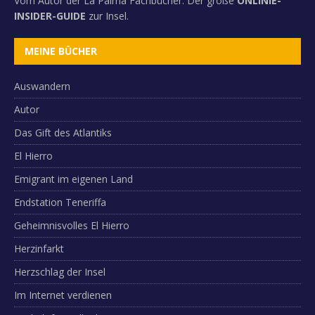
Vom Autor der La Palma Fachbücher: Der große
ONLINIE-
INSIDER-GUIDE
zur Insel.
MEINE BÜCHER
Auswandern
Autor
Das Gift des Atlantiks
El Hierro
Emigrant im eigenen Land
Endstation Teneriffa
Geheimnisvolles El Hierro
Herzinfarkt
Herzschlag der Insel
Im Internet verdienen